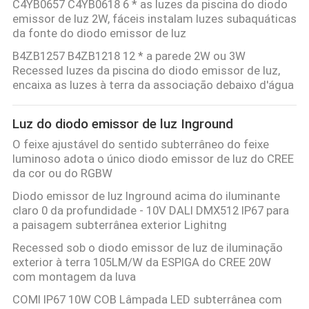
C4YB0657 C4YB0618 6 * as luzes da piscina do diodo
CONTROLE
emissor de luz 2W, fáceis instalam luzes subaquáticas
DA
da fonte do diodo emissor de luz
QUALIDADE
B4ZB1257 B4ZB1218 12 * a parede 2W ou 3W
Recessed luzes da piscina do diodo emissor de luz,
encaixa as luzes à terra da associação debaixo d'água
CONTACTE-
NOS
Luz do diodo emissor de luz Inground
O feixe ajustável do sentido subterrâneo do feixe
luminoso adota o único diodo emissor de luz do CREE
NOTÍCIA
da cor ou do RGBW
Diodo emissor de luz Inground acima do iluminante
CASOS
claro 0 da profundidade - 10V DALI DMX512 IP67 para
a paisagem subterrânea exterior Lighitng
Recessed sob o diodo emissor de luz de iluminação
MAPA
exterior à terra 105LM/W da ESPIGA do CREE 20W
DO
com montagem da luva
COMI IP67 10W COB Lâmpada LED subterrânea com
SITE