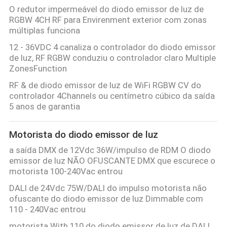
O redutor impermeável do diodo emissor de luz de
RGBW 4CH RF para Envirenment exterior com zonas
múltiplas funciona
12 - 36VDC 4 canaliza o controlador do diodo emissor
de luz, RF RGBW conduziu o controlador claro Multiple
ZonesFunction
RF & de diodo emissor de luz de WiFi RGBW CV do
controlador 4Channels ou centímetro cúbico da saída
5 anos de garantia
Motorista do diodo emissor de luz
a saída DMX de 12Vdc 36W/impulso de RDM O diodo
emissor de luz NÃO OFUSCANTE DMX que escurece o
motorista 100-240Vac entrou
DALI de 24Vdc 75W/DALI do impulso motorista não
ofuscante do diodo emissor de luz Dimmable com
110 - 240Vac entrou
motorista With 110 do diodo emissor de luz de DALI