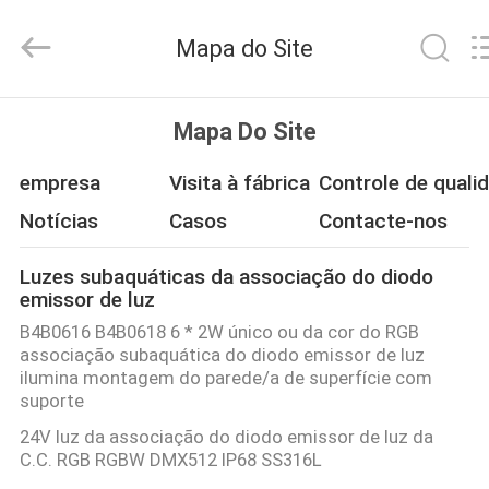
©
2017
-
Mapa do Site
2026
COMI
LIGHTING
LIMITED.
All
CASA
Rights
Mapa Do Site
Reserved.
PRODUTOS
empresa
Visita à fábrica
Controle de quali
Notícias
Casos
Contacte-nos
SOBRE
Luzes subaquáticas da associação do diodo
NÓS
emissor de luz
B4B0616 B4B0618 6 * 2W único ou da cor do RGB
EXCURSÃO
associação subaquática do diodo emissor de luz
ilumina montagem do parede/a de superfície com
DA
suporte
FÁBRICA
24V luz da associação do diodo emissor de luz da
C.C. RGB RGBW DMX512 IP68 SS316L