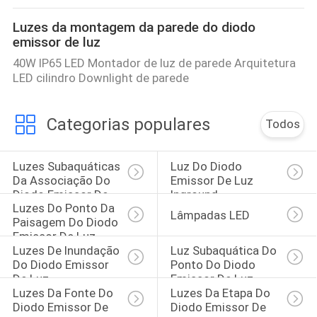
Luzes da montagem da parede do diodo
emissor de luz
40W IP65 LED Montador de luz de parede Arquitetura
LED cilindro Downlight de parede
Categorias populares
Todos
Luzes Subaquáticas 
Luz Do Diodo 
Da Associação Do 
Emissor De Luz 
Diodo Emissor De 
Inground
Luzes Do Ponto Da 
Luz
Lâmpadas LED
Paisagem Do Diodo 
Emissor De Luz
Luzes De Inundação 
Luz Subaquática Do 
Do Diodo Emissor 
Ponto Do Diodo 
De Luz
Emissor De Luz
Luzes Da Fonte Do 
Luzes Da Etapa Do 
Diodo Emissor De 
Diodo Emissor De 