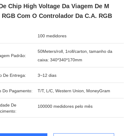
De Chip High Voltage Da Viagem De M
 RGB Com O Controlador Da C.A. RGB
100 medidores
50Meters/roll, 1roll/carton, tamanho da
agem Padrão:
caixa: 340*340*170mm
o De Entrega:
3~12 dias
o Do Pagamento:
T/T, L/C, Western Union, MoneyGram
idade De
100000 medidores pelo mês
cimento: