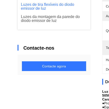
Luzes de tira flexíveis do diodo
C
emissor de luz
Av
Luzes da montagem da parede do
diodo emissor de luz
Q
Contacte-nos
T
H
Contacte agora
D
D
Luz
505
Cara
●
Pro
●Equ