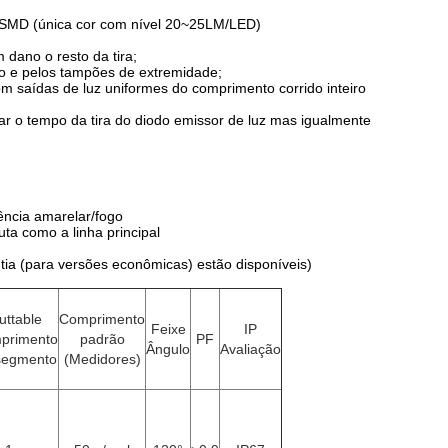
0 SMD (única cor com nível 20~25LM/LED)
dano o resto da tira;
o e pelos tampões de extremidade;
com saídas de luz uniformes do comprimento corrido inteiro
r o tempo da tira do diodo emissor de luz mas igualmente
ncia amarelar/fogo
ta como a linha principal
tia (para versões econômicas) estão disponíveis)
uttable
Comprimento
Feixe
IP
primento
padrão
PF
Ângulo
Avaliação
segmento
(Medidores)