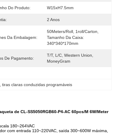
nho Do Produto:
W15xH7.5mm
tia:
2 Anos
50Meters/roll, 1roll/carton, 
lhes Da Embalagem:
Tamanho Da Caixa: 
340*340*170mm
T/T, L/C, Western Union, 
os De Pagamento:
MoneyGram
, 
tiras claras conduzidas programáveis
oplaqueta de CL-SS5050RGB60-P4-AC 60pcs/M 6W/Meter
 escala 180~264VAC
lador com entrada 110~220VAC, saída 300~600W máxima,