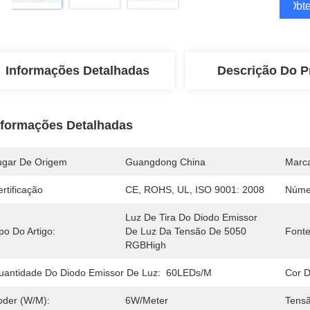
Obte
Informações Detalhadas
Descrição Do P
nformações Detalhadas
ugar De Origem
Guangdong China
Marc
rtificação
CE, ROHS, UL, ISO 9001: 2008
Núme
Luz De Tira Do Diodo Emissor 
po Do Artigo:
De Luz Da Tensão De 5050 
Fonte
RGBHigh
uantidade Do Diodo Emissor De Luz:
60LEDs/m
Cor D
oder (W/M):
6W/Meter
Tensã