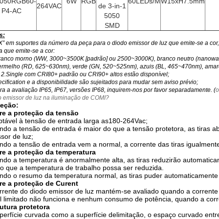
050RGB60-
6W
RGB
60LEDs/M
W15xH7.5mm
264VAC
de 3-in-1
P4-AC
5050
SMD
s:
XX” em suportes da número da peça para o diodo emissor de luz que emite-se a cor
 que emite-se a cor:
branco morno (WW, 3000~3500K [padrão] ou 2500~3000K), branco neutro (nanowat
vermelho (RD, 625~630nm), verde (GN, 520~525nm), azuis (BL, 465~470nm), ama
r 2.Single com CRI80+ padrão ou CRI90+ altos estão disponível;
cification e a disponibilidade são sujeitados para mudar sem aviso prévio;
ra a avaliação IP65, IP67, versões IP68, inquirem-nos por favor separadamente. (
o
o emissor de luz na iluminação de COMI?
teção:
re a proteção da tensão
tável à tensão de entrada larga as180-264Vac;
do a tensão de entrada é maior do que a tensão protetora, as tiras a
sor de luz;
do a tensão de entrada vem a normal, a corrente das tiras igualment
re a proteção da temperatura
do a temperatura é anormalmente alta, as tiras reduzirão automaticam
 que a temperatura de trabalho possa ser reduzida.
do o resumo da temperatura normal, as tiras puder automaticamente 
re a proteção de Curent
rrente do diodo emissor de luz mantém-se avaliado quando a corrente 
l limitado não funciona e nenhum consumo de potência, quando a corr
utura protetora
perfície curvada como a superfície delimitação, o espaço curvado entre 