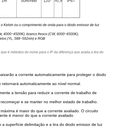
1m
50m/reel
120°
>0,9
IP67
, o Kelvin ou o comprimento de onda para o diodo emissor de luz
t, 4000~4500K), branco fresco (CW, 6000~6500K);
relos (YL, 588~592nm) e RGB
 que é métodos do nome para o IP da diferença que avalia a tira do
baixarão a corrente automaticamente para proteger o diodo
e retornará automaticamente ao nível normal.
ente a tensão para reduzir a corrente de trabalho de
recomeçar e se manter no melhor estado de trabalho.
máxima é maior do que a corrente avaliado. O circuito
ente é menor do que a corrente avaliado.
a superfície delimitação e a tira do diodo emissor de luz