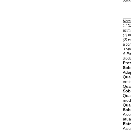
SS5
Nota
1." 
acima
(1) 
(2) 
a co
3.Spe
4. Pa
diod
Pro
Sob
Adap
Quan
emis
Quan
Sob
Quan
modo
Quan
Sob
A co
atua
Estr
A su