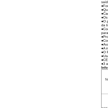
saíd
●Fon
●Qua
●Cad
●Os 
●O p
da t
●Com
para
●Pro
●Com
●Ava
●A i
●O P
●Usa
●CE,
●3 a
Inf
N