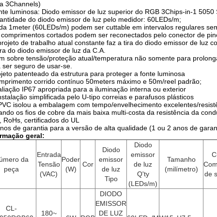
a 3Channels)
te luminosa: Diodo emissor de luz superior do RGB 3Chips-in-1 505
ntidade do diodo emissor de luz pelo medidor: 60LEDs/m;
a 1meter (60LEDs/m) podem ser cuttable em intervalos regulares sem 
comprimentos cortados podem ser reconectados pelo conector de pin
rojeto de trabalho atual constante faz a tira do diodo emissor de luz 
ira do diodo emissor de luz da C.A.
 sobre tensão/proteção atual/temperatura não somente para prolonga
 ser seguro de usar-se.
jeto patenteado da estrutura para proteger a fonte luminosa
primento corrido contínuo 50meters máximo e 50m/reel padrão;
liação IP67 apropriada para a iluminação interna ou exterior
nstalação simplificada pelo U-tipo correias e parafusos plásticos
VC isolou a embalagem com tempo/envelhecimento excelentes/resistê
ndo os fios de cobre da mais baixa multi-costa da resistência da condu
 RoHs, certificados do UL
nos de garantia para a versão de alta qualidade (1 ou 2 anos de garan
ormação geral:
Diodo
Diodo
Entrada
emissor
C
úmero da
Poder
emissor
Tamanho
Tensão
Cor
de luz
Com
peça
(W)
de luz
(milímetro)
(VAC)
Q'ty
de 
Tipo
(LEDs/m)
DIODO
EMISSOR
CL-
180~
DE LUZ