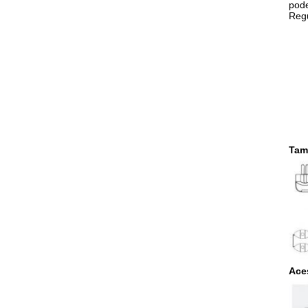
pode
Regu
Tam
Ace