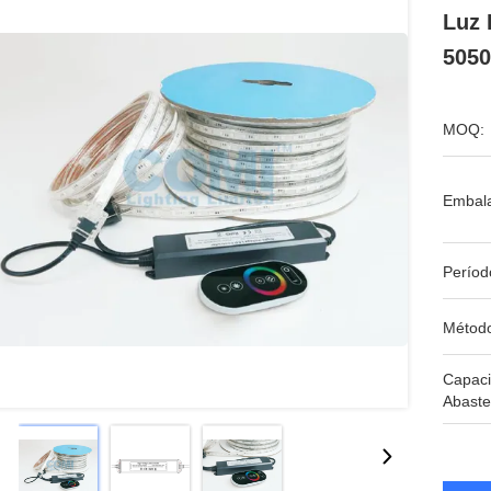
Luz 
5050
MOQ:
Embal
Períod
Métod
Capac
Abaste