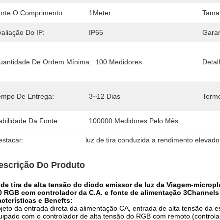
orte O Comprimento:
1Meter
Tama
aliação Do IP:
IP65
Garan
uantidade De Ordem Mínima:
100 Medidores
Deta
empo De Entrega:
3~12 Dias
Term
abilidade Da Fonte:
100000 Medidores Pelo Mês
estacar:
luz de tira conduzida a rendimento elevado
escrição Do Produto
 de tira de alta tensão do diodo emissor de luz da Viagem-micr
0 RGB com controlador da C.A. e fonte de alimentação 3Channels
cterísticas e Benefts:
jeto da entrada direta da alimentação CA, entrada de alta tensão da
ipado com o controlador de alta tensão do RGB com remoto (contro